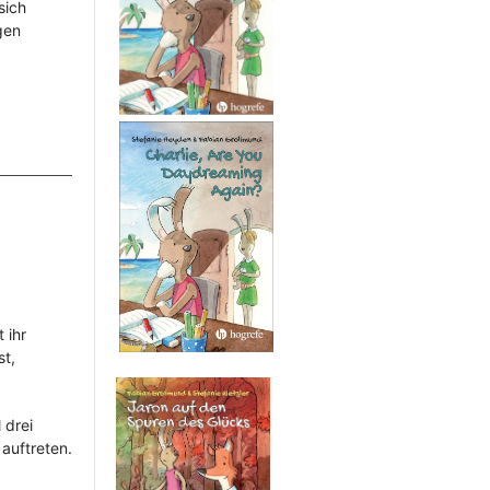
sich
gen
 ihr
st,
 drei
auftreten.