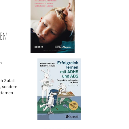
len
n
h Zufall
, sondern
ttarnen