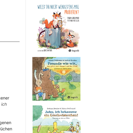
gener
 ich
igenen
rüchen