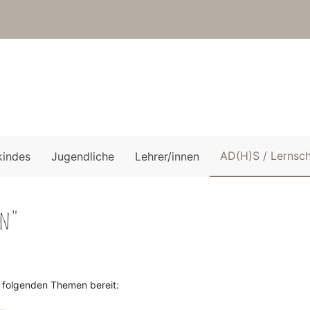
AD(H)S / Lernsc
kindes
Jugendliche
Lehrer/innen
en"
n folgenden Themen bereit: