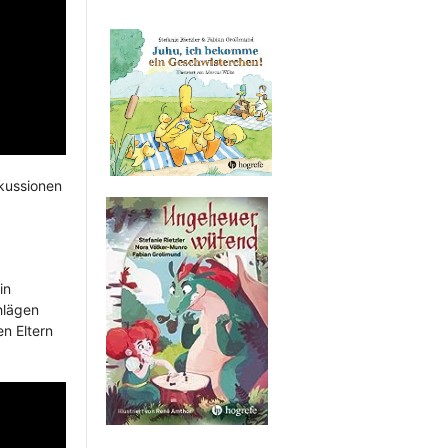
skussionen
in
hlägen
n Eltern