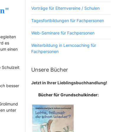
Vorträge für Elternvereine / Schulen
en"
Tagesfortbildungen für Fachpersonen
Web-Seminare für Fachpersonen
begleiten
rd es
Weiterbildung in Lerncoaching für
kaum einen
Fachpersonen
e Schulzeit
Unsere Bücher
Jetzt in Ihrer Lieblingsbuchhandlung!
och besser
Bücher für Grundschulkinder:
Grolimund
nen unter