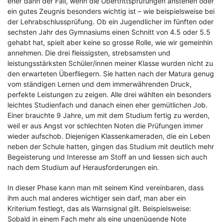
eher dann der Fall, wenn die Übertrittsprüfungen anstehen oder
ein gutes Zeugnis besonders wichtig ist – wie beispielsweise bei
der Lehrabschlussprüfung. Ob ein Jugendlicher im fünften oder
sechsten Jahr des Gymnasiums einen Schnitt von 4.5 oder 5.5
gehabt hat, spielt aber keine so grosse Rolle, wie wir gemeinhin
annehmen. Die drei fleissigsten, strebsamsten und
leistungsstärksten Schüler/innen meiner Klasse wurden nicht zu
den erwarteten Überfliegern. Sie hatten nach der Matura genug
vom ständigen Lernen und dem immerwährenden Druck,
perfekte Leistungen zu zeigen. Alle drei wählten ein besonders
leichtes Studienfach und danach einen eher gemütlichen Job.
Einer brauchte 9 Jahre, um mit dem Studium fertig zu werden,
weil er aus Angst vor schlechten Noten die Prüfungen immer
wieder aufschob. Diejenigen Klassenkameraden, die ein Leben
neben der Schule hatten, gingen das Studium mit deutlich mehr
Begeisterung und Interesse am Stoff an und liessen sich auch
nach dem Studium auf Herausforderungen ein.
In dieser Phase kann man mit seinem Kind vereinbaren, dass
ihm auch mal anderes wichtiger sein darf, man aber ein
Kriterium festlegt, das als Warnsignal gilt. Beispielsweise:
Sobald in einem Fach mehr als eine ungenügende Note