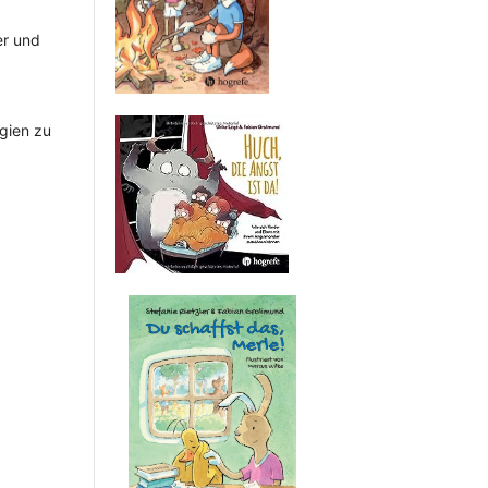
er und
egien zu