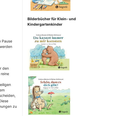
Bilderbücher für Klein- und
Kindergartenkinder
ze Pause
e werden
ür den
 reine
eiligen
dem
scheiden,
Diese
ehungen zu