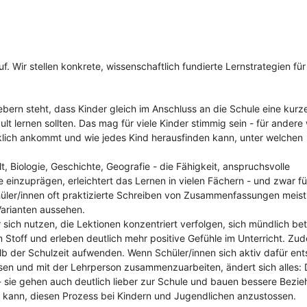
f. Wir stellen konkrete, wissenschaftlich fundierte Lernstrategien für
gebern steht, dass Kinder gleich im Anschluss an die Schule eine kur
t lernen sollten. Das mag für viele Kinder stimmig sein - für ander
rklich ankommt und wie jedes Kind herausfinden kann, unter welchen
 Biologie, Geschichte, Geografie - die Fähigkeit, anspruchsvolle
 einzuprägen, erleichtert das Lernen in vielen Fächern - und zwar f
hüler/innen oft praktizierte Schreiben von Zusammenfassungen meist
Varianten aussehen.
r sich nutzen, die Lektionen konzentriert verfolgen, sich mündlich bet
m Stoff und erleben deutlich mehr positive Gefühle im Unterricht. Zu
alb der Schulzeit aufwenden. Wenn Schüler/innen sich aktiv dafür ent
ssen und mit der Lehrperson zusammenzuarbeiten, ändert sich alles: 
r - sie gehen auch deutlich lieber zur Schule und bauen bessere Bezi
en kann, diesen Prozess bei Kindern und Jugendlichen anzustossen.