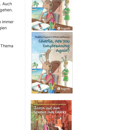
t. Auch
ugehen.
n immer
gien
n Thema