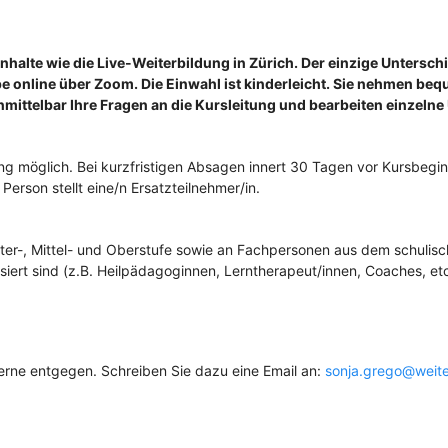
halte wie die Live-Weiterbildung in Zürich. Der einzige Untersch
pe online über Zoom. Die Einwahl ist kinderleicht. Sie nehmen be
mittelbar Ihre Fragen an die Kursleitung und bearbeiten einzeln
ng möglich. Bei kurzfristigen Absagen innert 30 Tagen vor Kursbeginn
rson stellt eine/n Ersatzteilnehmer/in.
nter-, Mittel- und Oberstufe sowie an Fachpersonen aus dem schulis
ssiert sind (z.B. Heilpädagoginnen, Lerntherapeut/innen, Coaches, etc
erne entgegen. Schreiben Sie dazu eine Email an:
sonja.grego@weite