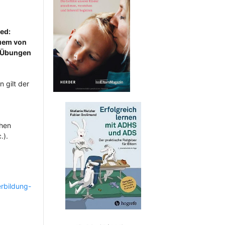
ied:
quem von
e Übungen
 gilt der
chen
.).
rbildung-