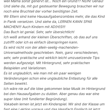
weil Mama sonst genervt ist... Noch ein Grund?? NEIN! Genau!
Und siehe da, mit gut gesteuerter Bewegung brauchen wir nur
noch eine Bruchteil der vorher benötigten Zeit.
Wir Eltern sind keine Hausaufgabenzombies mehr, die das Kind
in Panik versetzen. Und siehe da, LERNEN KANN SPAß
MACHEN!!! Auch Kindern mit AD(H)S!!!
Das Buch ist genial. Sehr, sehr übersichtlich!
Ich weiß anhand der kleinen Überschriften, ob das auf uns
zutrifft oder ich es einfach überspringen kann.
Es wird nicht von der allein-seelig-machenden-
Universalmethode geschrieben. Nein, ganz verschiedenen,
sehr, sehr praktische und wirklich leicht umzusetzende Tips
werden aufgezeigt. Mit Hintergrund, sehr praktischen
Beispielen und Variationen.
Es ist unglaublich, wie man mit ein paar wenigen
Veränderungen schon eine unglaubliche Entlastung für alle
Seiten bewirkt.
Ich wäre nie auf die Idee gekommen leise Musik im Hintergrund
bei den Hausaufgaben zu dulden. Aber genau das war eine
super Idee (mit fundierter Begründung).
Vokabeln lernen ist jetzt ein Kinderspiel. Wir sind der Klasse um
fast eine Lektion vorraus und das Hassfach Englisch ist jetzt