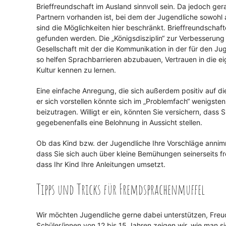
Brieffreundschaft im Ausland sinnvoll sein. Da jedoch 
Partnern vorhanden ist, bei dem der Jugendliche sowohl als
sind die Möglichkeiten hier beschränkt. Brieffreundschaft
gefunden werden. Die „Königsdisziplin“ zur Verbesserung d
Gesellschaft mit der die Kommunikation in der für den J
so helfen Sprachbarrieren abzubauen, Vertrauen in die e
Kultur kennen zu lernen.
Eine einfache Anregung, die sich außerdem positiv auf d
er sich vorstellen könnte sich im „Problemfach“ wenigst
beizutragen. Willigt er ein, könnten Sie versichern, das
gegebenenfalls eine Belohnung in Aussicht stellen.
Ob das Kind bzw. der Jugendliche Ihre Vorschläge annimmt
dass Sie sich auch über kleine Bemühungen seinerseits fre
dass Ihr Kind Ihre Anleitungen umsetzt.
Tipps und Tricks für Fremdsprachenmuffel
Wir möchten Jugendliche gerne dabei unterstützen, Fre
Schüler/innen von 12 bis 15 Jahren zeigen wir, wie man s