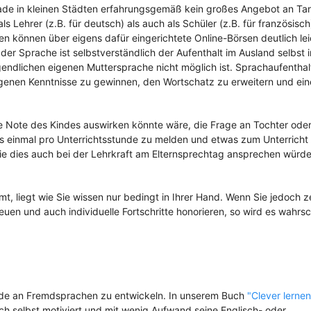
gerade in kleinen Städten erfahrungsgemäß kein großes Angebot an T
 Lehrer (z.B. für deutsch) als auch als Schüler (z.B. für französisch)
en können über eigens dafür eingerichtete Online-Börsen deutlich lei
er Sprache ist selbstverständlich der Aufenthalt im Ausland selbst i
ugendlichen eigenen Muttersprache nicht möglich ist. Sprachaufentha
igenen Kenntnisse zu gewinnen, den Wortschatz zu erweitern und ei
ie Note des Kindes auswirken könnte wäre, die Frage an Tochter ode
ens einmal pro Unterrichtsstunde zu melden und etwas zum Unterricht
s Sie dies auch bei der Lehrkraft am Elternsprechtag ansprechen würd
, liegt wie Sie wissen nur bedingt in Ihrer Hand. Wenn Sie jedoch z
uen und auch individuelle Fortschritte honorieren, so wird es wahrsch
ude an Fremdsprachen zu entwickeln. In unserem Buch
"Clever lernen
ich selbst motiviert und mit wenig Aufwand seine Englisch- oder