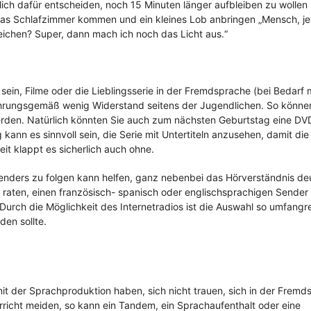
lich dafür entscheiden, noch 15 Minuten länger aufbleiben zu wollen
das Schlafzimmer kommen und ein kleines Lob anbringen „Mensch, jet
ichen? Super, dann mach ich noch das Licht aus.“
 sein, Filme oder die Lieblingsserie in der Fremdsprache (bei Bedarf 
rfahrungsgemäß wenig Widerstand seitens der Jugendlichen. So könne
 werden. Natürlich könnten Sie auch zum nächsten Geburtstag eine D
kann es sinnvoll sein, die Serie mit Untertiteln anzusehen, damit die
t klappt es sicherlich auch ohne.
ders zu folgen kann helfen, ganz nebenbei das Hörverständnis deu
raten, einen französisch- spanisch oder englischsprachigen Sender
rch die Möglichkeit des Internetradios ist die Auswahl so umfangre
en sollte.
t der Sprachproduktion haben, sich nicht trauen, sich in der Fremd
richt meiden, so kann ein Tandem, ein Sprachaufenthalt oder eine