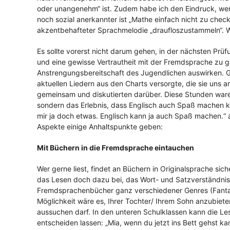
oder unangenehm“ ist. Zudem habe ich den Eindruck, we
noch sozial anerkannter ist „Mathe einfach nicht zu chec
akzentbehafteter Sprachmelodie „draufloszustammeln“. W
Es sollte vorerst nicht darum gehen, in der nächsten Prüf
und eine gewisse Vertrautheit mit der Fremdsprache zu ge
Anstrengungsbereitschaft des Jugendlichen auswirken. Ga
aktuellen Liedern aus den Charts versorgte, die sie uns 
gemeinsam und diskutierten darüber. Diese Stunden waren 
sondern das Erlebnis, dass Englisch auch Spaß machen k
mir ja doch etwas. Englisch kann ja auch Spaß machen.“ 
Aspekte einige Anhaltspunkte geben:
Mit Büchern in die Fremdsprache eintauchen
Wer gerne liest, findet an Büchern in Originalsprache sic
das Lesen doch dazu bei, das Wort- und Satzverständnis 
Fremdsprachenbücher ganz verschiedener Genres (Fantasy
Möglichkeit wäre es, Ihrer Tochter/ Ihrem Sohn anzubieten
aussuchen darf. In den unteren Schulklassen kann die Les
entscheiden lassen: „Mia, wenn du jetzt ins Bett gehst k