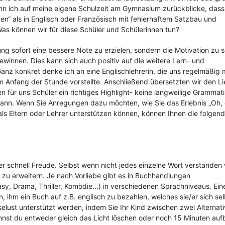
nn ich auf meine eigene Schulzeit am Gymnasium zurückblicke, dass
ken“ als in Englisch oder Französisch mit fehlerhaftem Satzbau und
as können wir für diese Schüler und Schülerinnen tun?
ung sofort eine bessere Note zu erzielen, sondern die Motivation zu 
winnen. Dies kann sich auch positiv auf die weitere Lern- und
nz konkret denke ich an eine Englischlehrerin, die uns regelmäßig 
am Anfang der Stunde vorstellte. Anschließend übersetzten wir den L
für uns Schüler ein richtiges Highlight- keine langweilige Grammati
ann. Wenn Sie Anregungen dazu möchten, wie Sie das Erlebnis „Oh, 
als Eltern oder Lehrer unterstützen können, können Ihnen die folgen
her schnell Freude. Selbst wenn nicht jedes einzelne Wort verstanden 
zu erweitern. Je nach Vorliebe gibt es in Buchhandlungen
, Drama, Thriller, Komödie...) in verschiedenen Sprachniveaus. Ein
, ihm ein Buch auf z.B. englisch zu bezahlen, welches sie/er sich sel
elust unterstützt werden, indem Sie Ihr Kind zwischen zwei Alternat
annst du entweder gleich das Licht löschen oder noch 15 Minuten auf