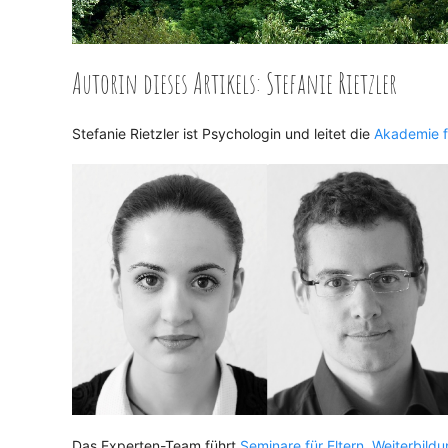
Autorin dieses Artikels: Stefanie Rietzler
Stefanie Rietzler ist Psychologin und leitet die
Akademie f
Das Experten-Team führt
Seminare für Eltern
,
Weiterbild