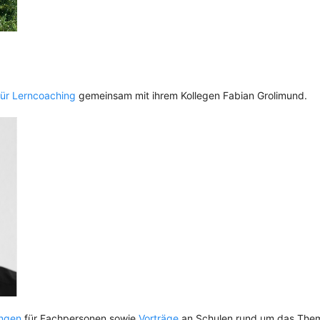
ür Lerncoaching
gemeinsam mit ihrem Kollegen Fabian Grolimund.
ungen
für Fachpersonen sowie
Vorträge
an Schulen rund um das The