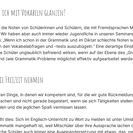
 ich mit Vokabeln glänzen!
k die Noten von Schülerinnen und Schülern, die mit Fremdsprachen 
t. Wir haben aber auch immer wieder Jugendliche in unseren Seminar
n: „Wenn ich schon in der Grammatik und im Diktat schlechte Noten 
n den Vokabelabfragen und –tests auszubügeln.“ Eine derartige Einst
he Schüler unglaublich befreiend wirken, wenn auf der Ebene des „G
ind (wie Grammatik-Probleme möglichst effektiv aufgearbeitet werd
ie Freizeit nehmen
bsten Dinge, in denen wir kompetent sind, für die wir gute Rückmeldu
hen sind nicht gerade begeistert, wenn sie sich Tätigkeiten stelle
ühlen und die jeglichen Spaß vermissen lassen.
t dies: Sich im Englisch-Unterricht zu Wort zu melden ist unter Ums
matik mangelhaft ist, weil Mitschüler über ihre Aussprache lachen o
che Schüler auch immer eine Auseinandersetzung mit etwas, das „pei