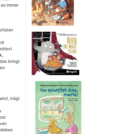
 es immer
schüren
mit
iedtext
k,
das bringt
den
wird, trägt
e
bst
iven
bleiben