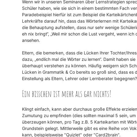
Wenn wir in unseren Seminaren über Lernstrategien sprech
Schüler haben, wie sie sich in einem bestimmten Fach ver
Paradebeispiel hierfür ist zum Beispiel die Karteikärtch
Lehrkräfte darauf hin, dass das Wörterlernen mit Karteik
die Behauptung aufstellen, dass nur sehr wenige Schülerin
eh nix bringt“, „Weil mir schon die Lust vergeht, wenn i
ansehen.
Eltern, die bemerken, dass die Lücken Ihrer Tochter/Ihr
dazu, „endlich mal die Wörter zu lernen“. Damit haben si
überhaupt verstehen zu können. Häufig weigern sich Schü
Lücken in Grammatik & Co bereits so groß sind, dass es d
Einstellung als Eltern, Lehrer oder Lernberater begegnen
Ein bisschen ist mehr als gar nichts!
Klingt einfach, kann aber durchaus große Effekte erzielen
Zumutung zu empfinden (dies sollten maximal 5 sein, um d
überzeugen können, pro Tag z.B. 5 Karteikarten mit Wörte
Grundstein gelegt. Mittlerweile gibt es eine Reihe von V
kann, beispielsweise "Quizlet" oder "Card2brain".