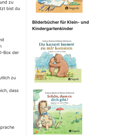
 und zu
zt bist du
Bilderbücher für Klein- und
Kindergartenkinder
mit
n
VD-Box der
tlich zu
ich, dass
sprache