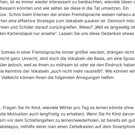
en, ist es immer wieder interessant zu beobachten, wieviele Ideen 
bessern könnten und wie selten sie diese in die Tat umsetzen. Ein
enbox. Schon beim Erlernen der ersten Fremdsprache weisen nahezu al
arten eine effektive Strategie zum Vokabeln pauken ist. Dennoch möc
nen und Schüler darauf zurückgreifen. Wieso? „Weil es langweilig ist“
ch den Kartenstapel nur ansehe“. Lassen Sie uns diese Gedanken etwas
es Sohnes in einer Fremdsprache immer größer werden, drängen nicht 
e nicht ganz Unrecht, sind doch die Vokabeln die Basis, um eine Spra
ler jedoch, weil es ihnen zu mühsam ist oder sie den Eindruck haben
ie Kenntnis der Vokabeln „auch nicht mehr rausreißt“. Wie können wir
? Vielleicht können Ihnen die folgenden Anregungen helfen:
. Fragen Sie Ihr Kind, wieviele Wörter pro Tag es lernen könnte ohne 
ie Motivation auch langfristig zu erhalten). Wenn Sie Ihr Kind davon
rn vor dem Schlafengehen zu lernen/wiederholen, ist bereits ein gut
okabelapps, mithilfe derer man einen Zettelkasten auf dem Smartpho