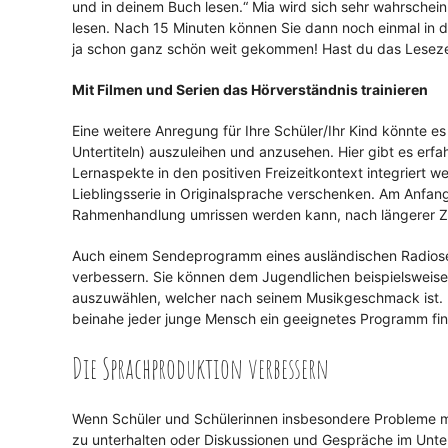
und in deinem Buch lesen.“ Mia wird sich sehr wahrschein
lesen. Nach 15 Minuten können Sie dann noch einmal in 
ja schon ganz schön weit gekommen! Hast du das Leseze
Mit Filmen und Serien das Hörverständnis trainieren
Eine weitere Anregung für Ihre Schüler/Ihr Kind könnte es
Untertiteln) auszuleihen und anzusehen. Hier gibt es e
Lernaspekte in den positiven Freizeitkontext integriert
Lieblingsserie in Originalsprache verschenken. Am Anfang 
Rahmenhandlung umrissen werden kann, nach längerer Zei
Auch einem Sendeprogramm eines ausländischen Radiosen
verbessern. Sie können dem Jugendlichen beispielsweise 
auszuwählen, welcher nach seinem Musikgeschmack ist. Du
beinahe jeder junge Mensch ein geeignetes Programm find
Die Sprachproduktion verbessern
Wenn Schüler und Schülerinnen insbesondere Probleme mi
zu unterhalten oder Diskussionen und Gespräche im Unter