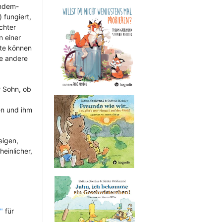
andem-
 fungiert,
chter
n einer
lte können
ne andere
r Sohn, ob
en und ihm
eigen,
einlicher,
"
für