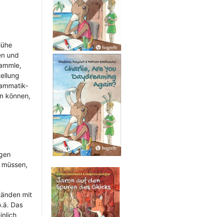
Mühe
en und
sammle,
ellung
rammatik-
en können,
ngen
n müssen,
tänden mit
.ä. Das
nlich