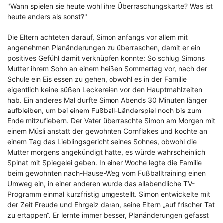
"Wann spielen sie heute wohl ihre Überraschungskarte? Was ist
heute anders als sonst?"
Die Eltern achteten darauf, Simon anfangs vor allem mit
angenehmen Planänderungen zu überraschen, damit er ein
positives Gefühl damit verknüpfen konnte: So schlug Simons
Mutter ihrem Sohn an einem heißen Sommertag vor, nach der
Schule ein Eis essen zu gehen, obwohl es in der Familie
eigentlich keine süßen Leckereien vor den Hauptmahlzeiten
hab. Ein anderes Mal durfte Simon Abends 30 Minuten länger
aufbleiben, um bei einem Fußball-Länderspiel noch bis zum
Ende mitzufiebern. Der Vater überraschte Simon am Morgen mit
einem Müsli anstatt der gewohnten Cornflakes und kochte an
einem Tag das Lieblingsgericht seines Sohnes, obwohl die
Mutter morgens angekündigt hatte, es würde wahrscheinlich
Spinat mit Spiegelei geben. In einer Woche legte die Familie
beim gewohnten nach-Hause-Weg vom Fußballtraining einen
Umweg ein, in einer anderen wurde das allabendliche TV-
Programm einmal kurzfristig umgestellt. Simon entwickelte mit
der Zeit Freude und Ehrgeiz daran, seine Eltern „auf frischer Tat
zu ertappen“. Er lernte immer besser, Planänderungen gefasst