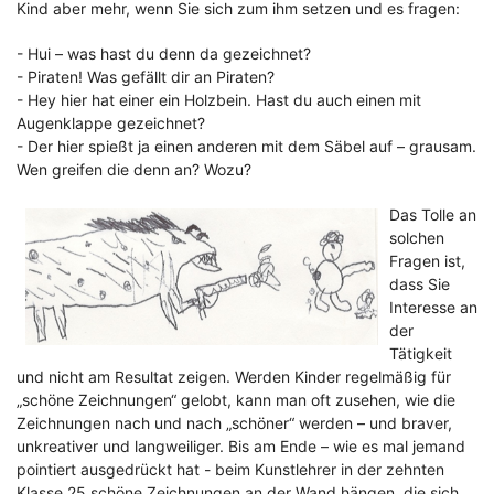
Kind aber mehr, wenn Sie sich zum ihm setzen und es fragen:
- Hui – was hast du denn da gezeichnet?
- Piraten! Was gefällt dir an Piraten?
- Hey hier hat einer ein Holzbein. Hast du auch einen mit
Augenklappe gezeichnet?
- Der hier spießt ja einen anderen mit dem Säbel auf – grausam.
Wen greifen die denn an? Wozu?
Das Tolle an
solchen
Fragen ist,
dass Sie
Interesse an
der
Tätigkeit
und nicht am Resultat zeigen. Werden Kinder regelmäßig für
„schöne Zeichnungen“ gelobt, kann man oft zusehen, wie die
Zeichnungen
nach und nach „schöner“ werden – und braver,
unkreativer und langweiliger. Bis am Ende – wie es mal jemand
pointiert ausgedrückt hat - beim Kunstlehrer in der zehnten
Klasse 25 schöne Zeichnungen an der Wand hängen, die sich